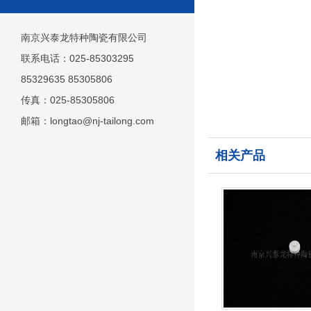
南京兴泰龙特种陶瓷有限公司
联系电话：025-85303295
85329635 85305806
传真：025-85305806
邮箱：longtao@nj-tailong.com
相关产品